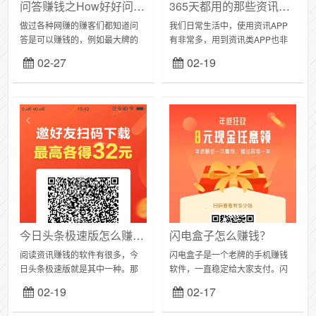
问答赚钱之How好好问答小程序，每天答题发问转零花钱咯！
365天都用的那些资讯APP，你有顺带赚零花吗？
做过各种网赚的赚客们都知道问
我们日常生活中，使用资讯APP
答是可以赚钱的，例如最大牌的
有非常多，用到资讯类APP也非
是百度知道，悟空问答等。微信
常多。作为软件工具，我们应该
02-27
02-19
里问答赚钱还是比较少的，但是
是仅仅把它们当做工具，或休闲
很惊喜的发现了最近有个How好
娱乐，或吸取知识，另外还有个
好问答，每天发问3...
功能，就是赚点小...
今日头条极速版怎么赚钱，邀请一个好友32元奖励
闪电盒子怎么赚钱？
阅读资讯赚钱的软件有很多，今
闪电盒子是一个老牌的手机赚钱
日头条极速版就是其中一种。那
软件，一直稳定给大家支付。闪
么今日头条极速版怎么赚钱呢？
电盒子是一款安全无病毒、靠谱
02-19
02-17
这里不点周就跟大家分享：邀请
的手机赚钱软件，运营公司为北
一个好友挣32元，邀请码
京流体网络科技有限公司。整体