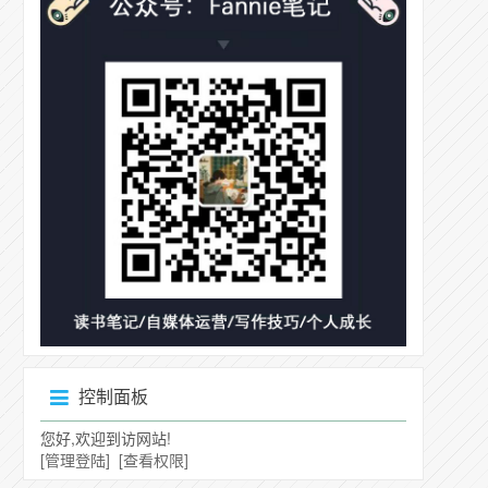
控制面板
您好,欢迎到访网站!
[管理登陆]
[查看权限]