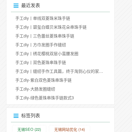
最近发表
手工diy丨单线双菱珠米珠手链
手工diy丨碧玺白蝶贝米珠花朵串珠手链
手工diy丨三色蕾丝菱珠串珠手链
手工diy丨方巾发圈手作缝纫
手工diy丨绣花樱桃双层小蛮腰发圈
手工diy丨双色菱珠串珠手链
手工diy丨缝纫手作工具篇，终于淘到心仪的家用缝纫机
手工diy-紫白双色菱珠串珠手链
手工diy-大肠发圈缝纫
手工diy-绿色菱珠串珠手链款式3
标签列表
无锡SEO
(22)
无锡网站优化
(14)