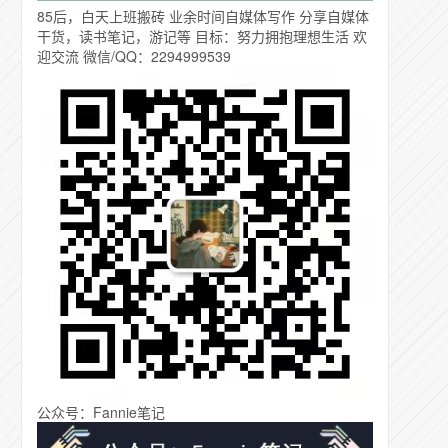
85后，白天上班搬砖 业余时间自媒体写作 分享自媒体
干货，读书笔记，游记等 目标：努力拥抱理想生活 欢
迎交流 微信/QQ：2294999539
公众号：Fannie笔记