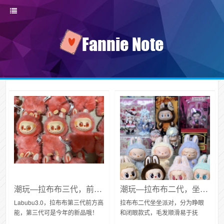
潮玩—拉布布三代，前方高能渐变色
潮玩—拉布布二代，坐姿版坐坐派对
Labubu3.0，拉布布第三代前方高
拉布布二代坐坐派对，分为睁眼
能，第三代可是今年的新品哦！
和闭眼款式，毛发顺滑易于抚
整体扎染效果超级独特，每一只
摸。每一个拉布布都栩栩如生，