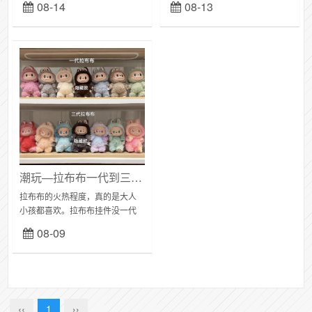
08-14
08-13
的颜色都独一无二，就像艺术品
呆萌得让人忍不住想捏一捏它们
一样～渐变颜色毛发蓬松得就像
的小脸蛋！ 表情精致到不行，每
小云朵一样...
一个细节都...
潮玩—拉布布一代到三代的区别，你喜欢哪个？
拉布布的火热程度，真的是大人
小孩都喜欢。拉布布挂件没一代
有什么区别？一代labubu呢，那
08-09
小脸蛋上有腮红，还带着经典小
雀斑，皮肤有点黑，栗色的毛
发，身高是17c...
‹‹
1
››