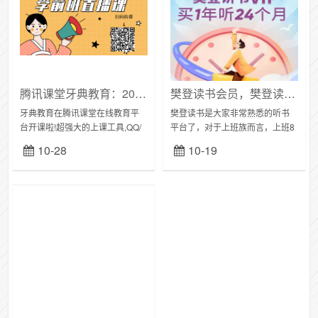
腾讯课堂牙典教育：2022年口腔执业/助理医师资格考试学前班
樊登读书会员，樊登读书VIP年卡会员 买一年听24个月
牙典教育在腾讯课堂在线教育平
樊登读书是大家非常熟悉的听书
台开课啦!超强大的上课工具,QQ/
平台了，对于上班族而言，上班8
微信提醒,3万门高质课程,千万名
小时被占用，回家看书时间被琐
10-28
10-19
同学和你一起学习,快来腾讯课堂
事占用，只能靠听书来吸取知识
关注牙典教育吧!需要报考口腔医
的养分了。产品名称：樊登读书1
考的同...
年VIP会员，买...