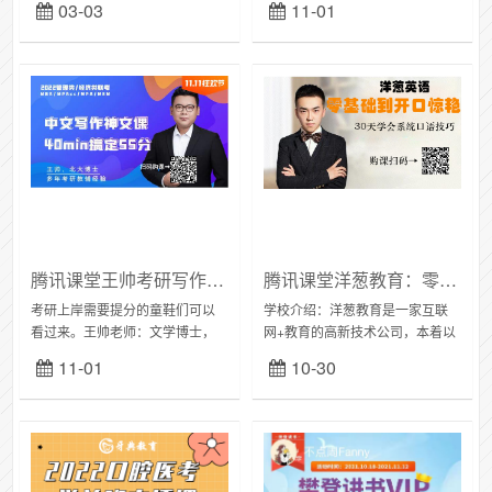
03-03
11-01
了。下面给大家推荐腾讯课堂的
牌！师资介绍：无涯老师-在线教
跨境电商财税课程（基础）课
育从业6年，资深教务，运营人，
程。师资介绍：许艳芳跨...
为学员提...
腾讯课堂王帅考研写作课：2022MBA/MPAcc写作押题神文课，40min搞定55分攻略!
腾讯课堂洋葱教育：零基础30天玩转流利口语 系统口语能力技巧随到随学
考研上岸需要提分的童鞋们可以
学校介绍：洋葱教育是一家互联
看过来。王帅老师：文学博士，
网+教育的高新技术公司，本着以
专栏作家，高教社《写作分册》
欢乐的教学体验提兴趣，以扎实
11-01
10-30
《真题解析》主编，考研辅导专
的教学质量促成长，以亲民的教
家，江湖人称狗哥。老师介绍：
学花费降门槛为办学宗旨。洋葱
王帅，199/396...
教育诚邀海内外语言...