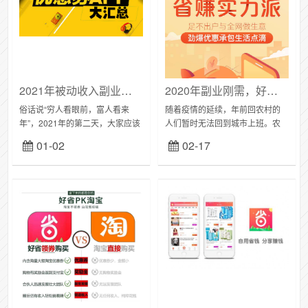
2021年被动收入副业项目分享，社交电商优惠券副业项目汇总
2020年副业刚需，好省APP是最好的斜杠收入
俗话说“穷人看眼前，富人看来
随着疫情的延续，年前回农村的
年”，2021年的第二天，大家应该
人们暂时无法回到城市上班。农
开始规划这一年的副业规划。小
村封路封城市封小区，企业不开
01-02
02-17
编会给大家分享几个副业框架：1
工，大家都陷入无限的焦虑。而
社交电商优惠券类、2吃喝玩乐旅
在这个时间最考验大家的是自己
游分销类、...
的荷包有多厚，还有工...