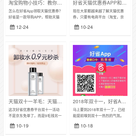
淘宝购物小技巧：教你用好省APP领取天猫优惠券
好省天猫优惠券APP和其他平台有什么不同？
怎么在好省App领取天猫优惠券？
现在大家都越来越了解天猫优惠
好省是一款导购APP，帮助天猫
券，只要有电商平台（淘宝，京
活动推广，为广大用户提供海量
东，拼多多），就有优惠券。优
12-24
10-24
优惠券，致力于帮助用户买到性
惠券主要以网站，APP，小程
价比的网购商品。与此同时，好
序，群等形式存在，那么哪种形
省还是个创业平...
式最好呢？从天猫优惠...
天猫双十一羊毛：天猫双11红包和9毛钱领一瓶还包邮
2018年双十一，好省APP如何玩赚天猫优惠券？
这次好省优惠券平台双十一活动
马上要到2018年双十一了，已经
不是京东免单了，而是9毛钱另一
能提前嗅到双十一热烈的气氛。
瓶卸妆水，还包邮。商家为什么
阿里巴巴和淘宝商家都已经开始
10-19
10-18
要明着亏也要做活动？为的是双
做双十一的策划，大家都在抢占
十一冲量，排名靠前。所以如果
双十一的流量。好省APP的CEO