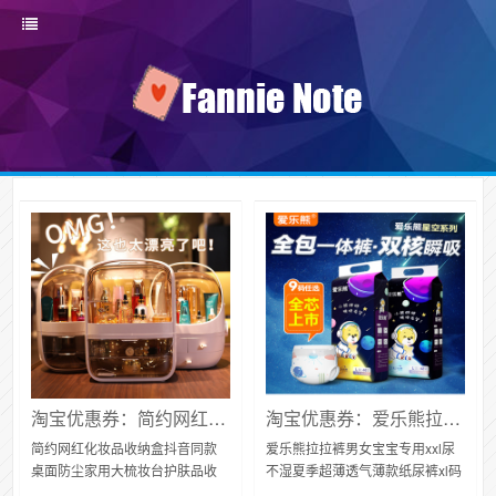
淘宝优惠券：​简约网红化妆品收纳盒
淘宝优惠券：爱乐熊拉拉裤男女宝宝专用xxl尿不湿夏季超薄透气薄款纸尿裤xl码
简约网红化妆品收纳盒抖音同款
爱乐熊拉拉裤男女宝宝专用xxl尿
桌面防尘家用大梳妆台护肤品收
不湿夏季超薄透气薄款纸尿裤xl码
纳盒【在售价】49.00元【淘宝优
【在售价】59.90元【券后价】