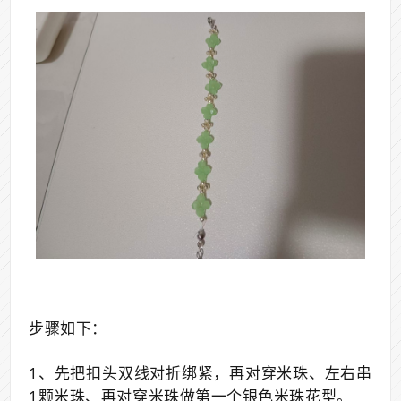
步骤如下：
1、先把扣头双线对折绑紧，再对穿米珠、左右串
1颗米珠、再对穿米珠做第一个银色米珠花型。