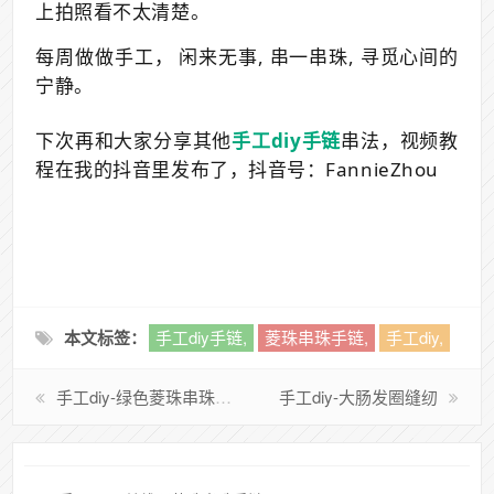
上拍照看不太清楚。
每周做做手工，
闲来无事, 串一串珠, 寻觅心间的
宁静。
下次再和大家分享其他
手工diy手链
串法，视频教
程在我的抖音里发布了，
抖音号：
FannieZhou
本文标签：
手工diy手链​,
菱珠串珠手链,
手工diy,
手工diy-绿色菱珠串珠手链
手工diy-大肠发圈缝纫